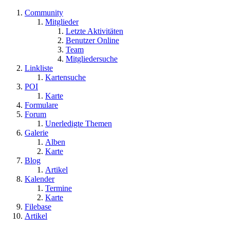
Community
Mitglieder
Letzte Aktivitäten
Benutzer Online
Team
Mitgliedersuche
Linkliste
Kartensuche
POI
Karte
Formulare
Forum
Unerledigte Themen
Galerie
Alben
Karte
Blog
Artikel
Kalender
Termine
Karte
Filebase
Artikel