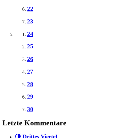
22
23
24
25
26
27
28
29
30
Letzte Kommentare
🌗 Drittes Viertel