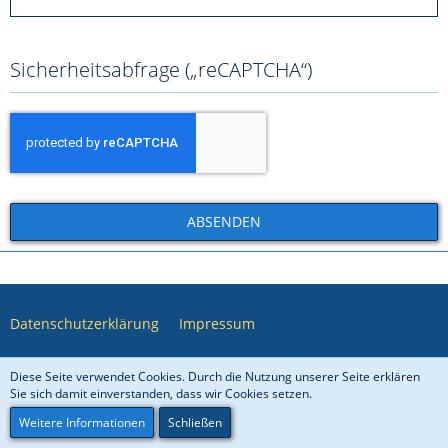
Sicherheitsabfrage („reCAPTCHA“)
Datenschutzerklärung
Impressum
Diese Seite verwendet Cookies. Durch die Nutzung unserer Seite erklären
Community-Software:
WoltLab Suite™ 5.4.7
Sie sich damit einverstanden, dass wir Cookies setzen.
COSIREX
© 2006 – 2026
Weitere Informationen
Schließen