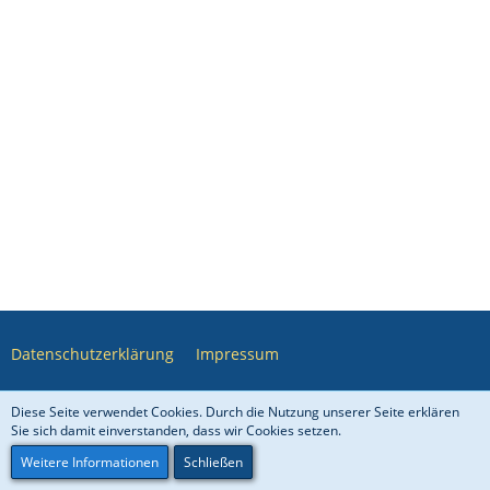
Datenschutzerklärung
Impressum
Diese Seite verwendet Cookies. Durch die Nutzung unserer Seite erklären
Community-Software:
WoltLab Suite™ 5.4.7
Sie sich damit einverstanden, dass wir Cookies setzen.
COSIREX
© 2006 – 2026
Weitere Informationen
Schließen