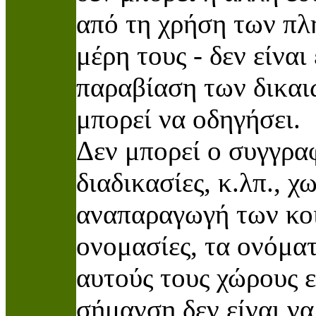
από τη χρήση των πλ
μέρη τους - δεν είναι
παραβίαση των δικαι
μπορεί να οδηγήσει.
Δεν μπορεί ο συγγραφ
διαδικασίες, κ.λπ., χ
αναπαραγωγή των κοι
ονομασίες, τα ονόματ
αυτούς τους χώρους ε
σήμανση δεν είναι να