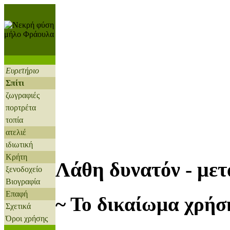
Ευρετήριο
Σπίτι
ζωγραφιές
πορτρέτα
τοπία
ατελιέ
ιδιωτική
Κρήτη
Λάθη δυνατόν - μετ
ξενοδοχείο
Βιογραφία
Επαφή
~ Το δικαίωμα χρήση
Σχετικά
Όροι χρήσης