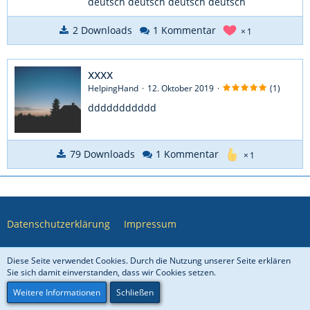
deutsch deutsch deutsch deutsch
2 Downloads
1 Kommentar
1
xxxx
HelpingHand
12. Oktober 2019
(1)
ddddddddddd
79 Downloads
1 Kommentar
1
Datenschutzerklärung
Impressum
Diese Seite verwendet Cookies. Durch die Nutzung unserer Seite erklären
Community-Software:
WoltLab Suite™ 5.4.7
Sie sich damit einverstanden, dass wir Cookies setzen.
COSIREX
© 2006 – 2026
Weitere Informationen
Schließen